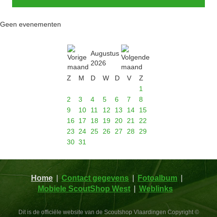
Geen evenementen
Augustus
2026
Z
M
D
W
D
V
Z
1
2
3
4
5
6
7
8
9
10
11
12
13
14
15
16
17
18
19
20
21
22
23
24
25
26
27
28
29
30
31
Home
Contact gegevens
Fotoalbum
Mobiele ScoutShop West
Weblinks
Dit is de officiële website van de Scoutshop Vlaardingen Copyright ©