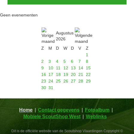
Geen evenementen
Augustus
2026
Z
M
D
W
D
V
Z
1
2
3
4
5
6
7
8
9
10
11
12
13
14
15
16
17
18
19
20
21
22
23
24
25
26
27
28
29
30
31
Home
Contact gegevens
Fotoalbum
Mobiele ScoutShop West
Weblinks
Dit is de officiële website van de Scoutshop Vlaardingen Copyright ©