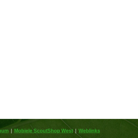
lbum
Mobiele ScoutShop West
Weblinks