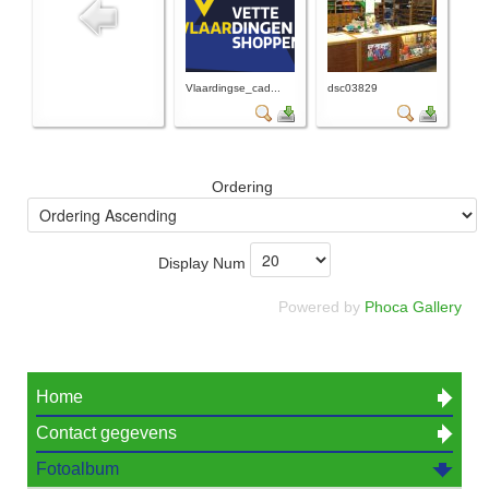
Vlaardingse_cad...
dsc03829
Ordering
Display Num
Powered by
Phoca Gallery
Home
Contact gegevens
Fotoalbum