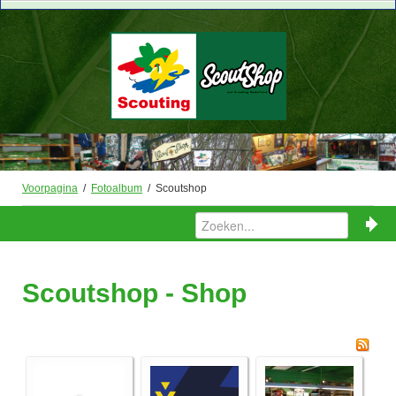
Voorpagina
/
Fotoalbum
/
Scoutshop
Scoutshop - Shop